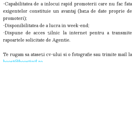
-Capabilitatea de a inlocui rapid promoterii care nu fac fata
exigentelor constituie un avantaj (baza de date proprie de
promoteri);
-Disponibilitatea de a lucra in week-end;
-Dispune de acces zilnic la internet pentru a transmite
rapoartele solicitate de Agentie.
Te rugam sa atasezi cv-ului si o fotografie sau trimite mail la
boost@boostintl.ro
Oferta (bonusuri, beneficii):
-Salariu atractiv; remuneratia este diferita de la un proiect la
altul in functie de perioada lucrata, nr. ore/zi si tipul
produselor promovate (se va comunica inainte de inceperea
fiecarui proiect).
-Telefon
-Decontarea transportului
MAI MULTE DETALII:
BestJobs.ro