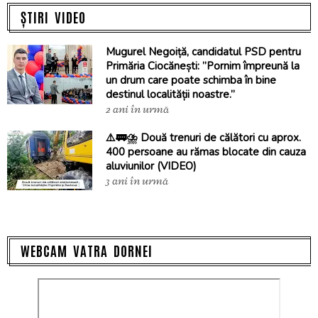
ȘTIRI VIDEO
Mugurel Negoiță, candidatul PSD pentru
Primăria Ciocănești: ”Pornim împreună la
un drum care poate schimba în bine
destinul localității noastre.”
2 ani în urmă
⚠️🚃⛈️ Două trenuri de călători cu aprox.
400 persoane au rămas blocate din cauza
aluviunilor (VIDEO)
3 ani în urmă
WEBCAM VATRA DORNEI