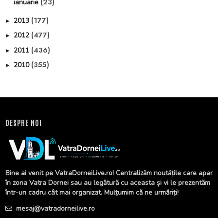
(23)
ianuarie
(177)
2013
►
(477)
2012
►
(436)
2011
►
(355)
2010
►
DESPRE NOI
Bine ai venit pe VatraDorneiLive.ro! Centralizăm noutățile care apar
în zona Vatra Dornei sau au legătură cu aceasta și vi le prezentăm
într-un cadru cât mai organizat. Mulțumim că ne urmăriți!
mesaj@vatradorneilive.ro