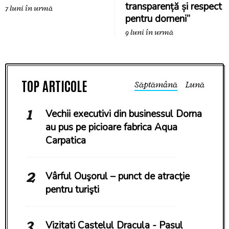
transparență și respect
7 luni în urmă
pentru dorneni”
9 luni în urmă
Săptămână
Lună
Vechii executivi din businessul Dorna
au pus pe picioare fabrica Aqua
Carpatica
Vârful Ouşorul – punct de atracţie
pentru turişti
Vizitati Castelul Dracula - Pasul