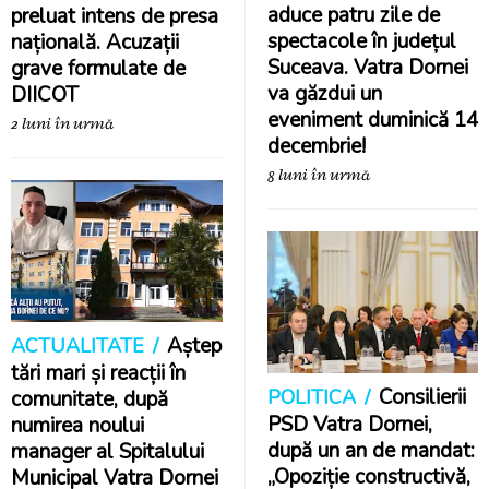
aduce patru zile de
preluat intens de presa
spectacole în județul
națională. Acuzații
Suceava. Vatra Dornei
grave formulate de
va găzdui un
DIICOT
eveniment duminică 14
2 luni în urmă
decembrie!
8 luni în urmă
Aștep
ACTUALITATE
tări mari și reacții în
Consilierii
POLITICA
comunitate, după
PSD Vatra Dornei,
numirea noului
după un an de mandat:
manager al Spitalului
„Opoziție constructivă,
Municipal Vatra Dornei