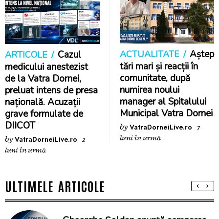
Aștep
Cazul
ACTUALITATE
ARTICOLE
tări mari și reacții în
medicului anestezist
comunitate, după
de la Vatra Dornei,
numirea noului
preluat intens de presa
manager al Spitalului
națională. Acuzații
Municipal Vatra Dornei
grave formulate de
DIICOT
by
VatraDorneiLive.ro
7
luni în urmă
by
VatraDorneiLive.ro
2
luni în urmă
ULTIMELE ARTICOLE