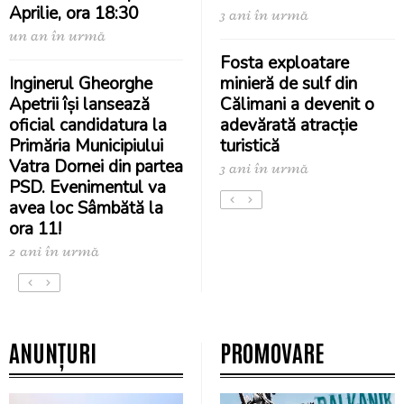
Aprilie, ora 18:30
3 ani în urmă
un an în urmă
Fosta exploatare
Inginerul Gheorghe
minieră de sulf din
Apetrii își lansează
Călimani a devenit o
oficial candidatura la
adevărată atracție
Primăria Municipiului
turistică
Vatra Dornei din partea
3 ani în urmă
PSD. Evenimentul va
avea loc Sâmbătă la
ora 11!
2 ani în urmă
ANUNȚURI
PROMOVARE