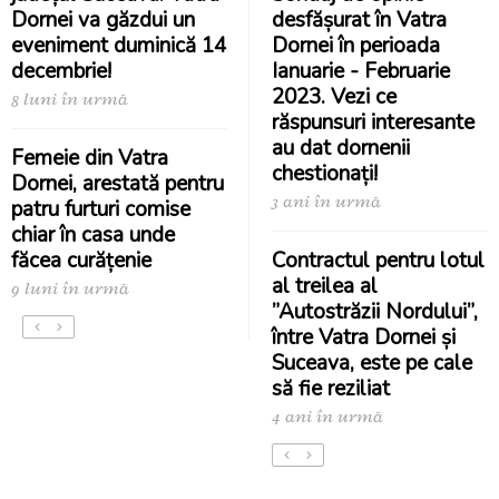
Dornei va găzdui un
desfășurat în Vatra
eveniment duminică 14
Dornei în perioada
decembrie!
Ianuarie - Februarie
2023. Vezi ce
8 luni în urmă
răspunsuri interesante
au dat dornenii
Femeie din Vatra
chestionați!
Dornei, arestată pentru
3 ani în urmă
patru furturi comise
chiar în casa unde
făcea curățenie
Contractul pentru lotul
al treilea al
9 luni în urmă
”Autostrăzii Nordului”,
între Vatra Dornei și
Suceava, este pe cale
să fie reziliat
4 ani în urmă