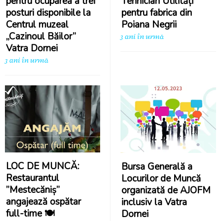
pentru ocuparea a trei
Tehnician Utilități
posturi disponibile la
pentru fabrica din
Centrul muzeal
Poiana Negrii
„Cazinoul Băilor”
3 ani în urmă
Vatra Dornei
3 ani în urmă
LOC DE MUNCĂ:
Bursa Generală a
Restaurantul
Locurilor de Muncă
”Mestecăniș”
organizată de AJOFM
angajează ospătar
inclusiv la Vatra
full-time 🍽️
Dornei