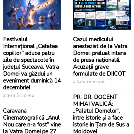
Festivalul
Cazul medicului
Internațional „Cetatea
anestezist de la Vatra
copiilor” aduce patru
Dornei, preluat intens
zile de spectacole în
de presa națională.
județul Suceava. Vatra
Acuzații grave
Dornei va găzdui un
formulate de DIICOT
eveniment duminică 14
2 luni în urmă
decembrie!
8 luni în urmă
PR. DR. DOCENT
MIHAI VALICĂ:
Caravana
„Palatul Dornelor”,
Cinematografică „Anul
între istorie și a face
Nou care n-a fost” vine
istorie în Țara de Sus a
la Vatra Dornei pe 27
Moldovei