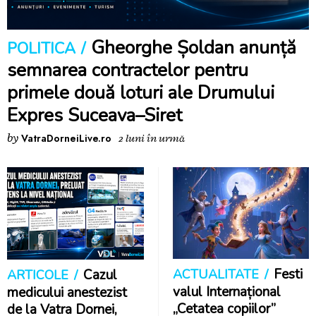
Gheorghe Șoldan anunță
POLITICA
semnarea contractelor pentru
primele două loturi ale Drumului
Expres Suceava–Siret
by
VatraDorneiLive.ro
2 luni în urmă
Festi
Cazul
ACTUALITATE
ARTICOLE
valul Internațional
medicului anestezist
„Cetatea copiilor”
de la Vatra Dornei,