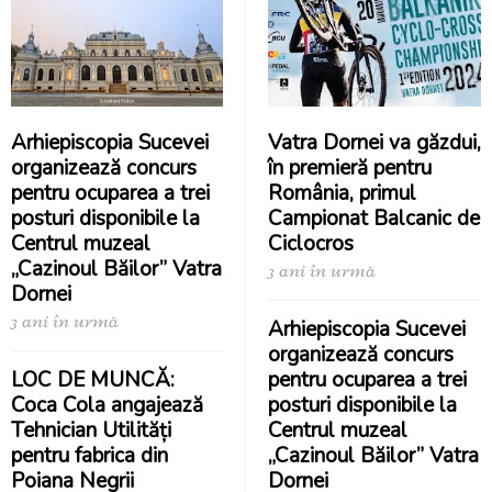
Arhiepiscopia Sucevei
Vatra Dornei va găzdui,
organizează concurs
în premieră pentru
pentru ocuparea a trei
România, primul
posturi disponibile la
Campionat Balcanic de
Centrul muzeal
Ciclocros
„Cazinoul Băilor” Vatra
3 ani în urmă
Dornei
3 ani în urmă
Arhiepiscopia Sucevei
organizează concurs
LOC DE MUNCĂ:
pentru ocuparea a trei
Coca Cola angajează
posturi disponibile la
Tehnician Utilități
Centrul muzeal
pentru fabrica din
„Cazinoul Băilor” Vatra
Poiana Negrii
Dornei