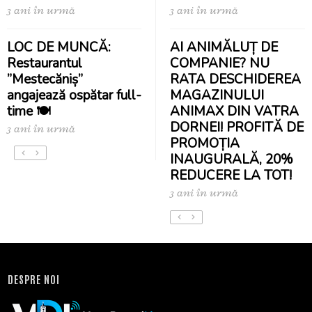
3 ani în urmă
3 ani în urmă
LOC DE MUNCĂ:
AI ANIMĂLUȚ DE
Restaurantul
COMPANIE? NU
”Mestecăniș”
RATA DESCHIDEREA
angajează ospătar full-
MAGAZINULUI
time 🍽️
ANIMAX DIN VATRA
DORNEI! PROFITĂ DE
3 ani în urmă
PROMOȚIA
INAUGURALĂ, 20%
REDUCERE LA TOT!
3 ani în urmă
DESPRE NOI