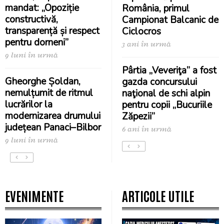
mandat: „Opoziție
România, primul
constructivă,
Campionat Balcanic de
transparență și respect
Ciclocros
pentru dorneni”
3 ani în urmă
9 luni în urmă
Pârtia „Veveriţa” a fost
Gheorghe Șoldan,
gazda concursului
nemulțumit de ritmul
naţional de schi alpin
lucrărilor la
pentru copii „Bucuriile
modernizarea drumului
Zăpezii”
județean Panaci–Bilbor
6 ani în urmă
9 luni în urmă
EVENIMENTE
ARTICOLE UTILE