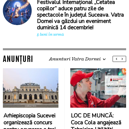
Festivalul Internațional „Cetatea
copiilor” aduce patru zile de
spectacole în județul Suceava. Vatra
Dornei va găzdui un eveniment
duminică 14 decembrie!
8 luni în urmă
ANUNȚURI
Anunturi Vatra Dornei
Arhiepiscopia Sucevei
LOC DE MUNCĂ:
organizează concurs
Coca Cola angajează