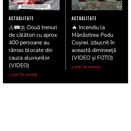
ACTUALITATE
ACTUALITATE
⚠️🚃⛈️ Două trenuri
🔥 Incendiu la
de călători cu aprox.
Mănăstirea Podu
400 persoane au
Coșnei, izbucnit în
rămas blocate din
această dimineață
cauza aluviunilor
(VIDEO și FOTO)
(VIDEO)
3 ani în urmă
3 ani în urmă