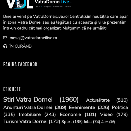
Bine ai venit pe VatraDorneiLive.ro! Centralizăm noutățile care apar
în zona Vatra Dornei sau au legătură cu aceasta și vi le prezentăm
într-un cadru cât mai organizat. Mulțumim că ne urmăriți!
mesaj@vatradorneilive.ro
ÎN CURÂND
PAGINA FACEBOOK
ETICHETE
Stiri Vatra Dornei
(1960)
Actualitate
(510)
Anunturi Vatra Dornei
(389)
Evenimente
(336)
Politica
(335)
Imobiliare
(243)
Economie
(181)
Video
(179)
Turism Vatra Dornei
(173)
Sport
(135)
Jobs
(74)
Auto
(36)