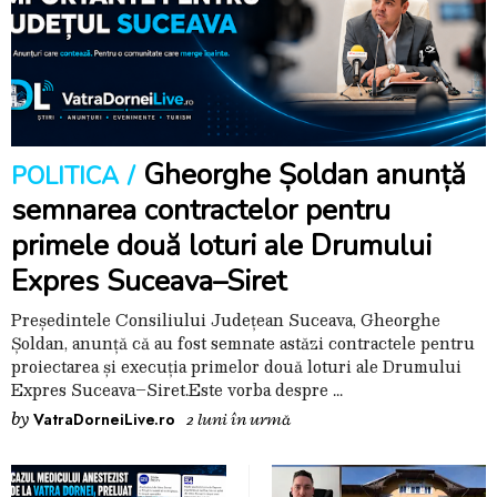
Gheorghe Șoldan anunță
POLITICA
semnarea contractelor pentru
primele două loturi ale Drumului
Expres Suceava–Siret
Președintele Consiliului Județean Suceava, Gheorghe
Șoldan, anunță că au fost semnate astăzi contractele pentru
proiectarea și execuția primelor două loturi ale Drumului
Expres Suceava–Siret.Este vorba despre
by
VatraDorneiLive.ro
2 luni în urmă