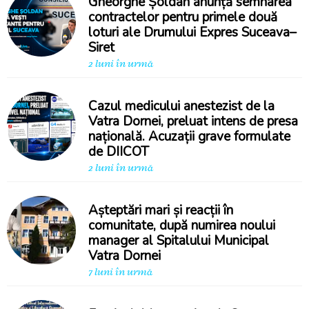
Gheorghe Șoldan anunță semnarea
contractelor pentru primele două
loturi ale Drumului Expres Suceava–
Siret
2 luni în urmă
Cazul medicului anestezist de la
Vatra Dornei, preluat intens de presa
națională. Acuzații grave formulate
de DIICOT
2 luni în urmă
Așteptări mari și reacții în
comunitate, după numirea noului
manager al Spitalului Municipal
Vatra Dornei
7 luni în urmă