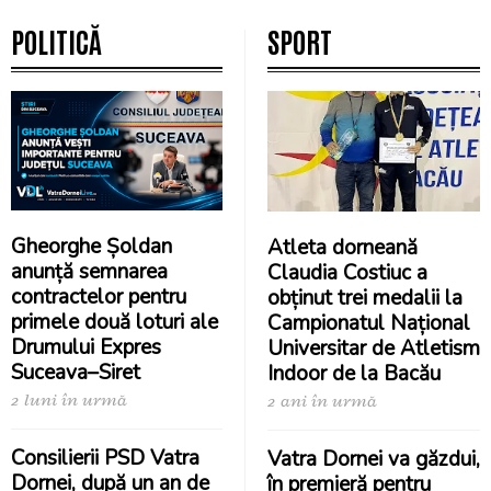
POLITICĂ
SPORT
Gheorghe Șoldan
Atleta dorneană
anunță semnarea
Claudia Costiuc a
contractelor pentru
obținut trei medalii la
primele două loturi ale
Campionatul Național
Drumului Expres
Universitar de Atletism
Suceava–Siret
Indoor de la Bacău
2 luni în urmă
2 ani în urmă
Consilierii PSD Vatra
Vatra Dornei va găzdui,
Dornei, după un an de
în premieră pentru