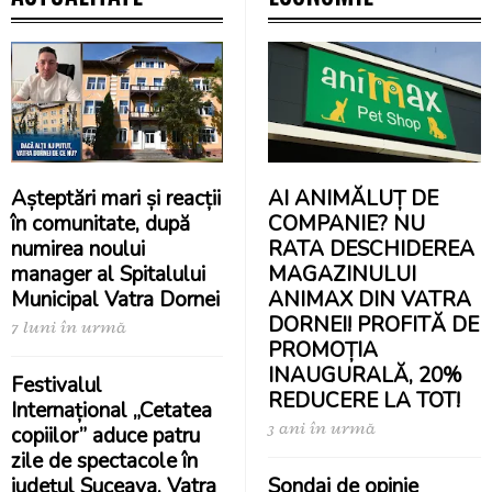
Așteptări mari și reacții
AI ANIMĂLUȚ DE
în comunitate, după
COMPANIE? NU
numirea noului
RATA DESCHIDEREA
manager al Spitalului
MAGAZINULUI
Municipal Vatra Dornei
ANIMAX DIN VATRA
DORNEI! PROFITĂ DE
7 luni în urmă
PROMOȚIA
INAUGURALĂ, 20%
Festivalul
REDUCERE LA TOT!
Internațional „Cetatea
3 ani în urmă
copiilor” aduce patru
zile de spectacole în
județul Suceava. Vatra
Sondaj de opinie