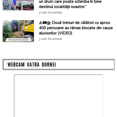
un drum care poate schimba în bine
destinul localității noastre.”
2 ani în urmă
⚠️🚃⛈️ Două trenuri de călători cu aprox.
400 persoane au rămas blocate din cauza
aluviunilor (VIDEO)
3 ani în urmă
WEBCAM VATRA DORNEI