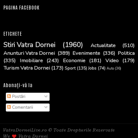
PAGINA FACEBOOK
ETICHETE
Stiri Vatra Dornei
(1960)
Actualitate
(510)
Anunturi Vatra Dornei
(389)
Evenimente
(336)
Politica
(335)
Imobiliare
(243)
Economie
(181)
Video
(179)
Turism Vatra Dornei
(173)
Sport
(135)
Jobs
(74)
Auto
(36)
Abonați-vă la
Postări
Comentarii
VatraDorneiLive.ro © Toate Drepturile Rezervate
We
Vatra Dornei