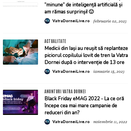
”minune” de inteligență artificială și
am rămas surprinși! 🙂
VatraDorneiLive.ro
februarie 02, 2023
ACTUALITATE
Medicii din Iași au reușit să replanteze
piciorul copilului lovit de tren la Vatra
Dornei după o intervenție de 13 ore
VatraDorneiLive.ro
ianuarie 18, 2023
ANUNTURI VATRA DORNEI
Black Friday eMAG 2022 - La ce oră
începe cea mai mare campanie de
reduceri din an?
VatraDorneiLive.ro
noiembrie 11, 2022