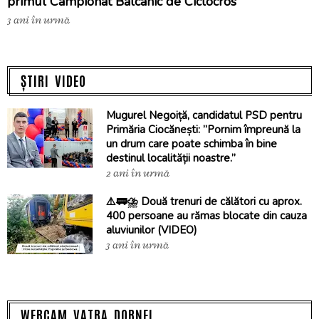
primul Campionat Balcanic de Ciclocros
3 ani în urmă
ȘTIRI VIDEO
Mugurel Negoiță, candidatul PSD pentru
Primăria Ciocănești: ”Pornim împreună la
un drum care poate schimba în bine
destinul localității noastre.”
2 ani în urmă
⚠️🚃⛈️ Două trenuri de călători cu aprox.
400 persoane au rămas blocate din cauza
aluviunilor (VIDEO)
3 ani în urmă
WEBCAM VATRA DORNEI