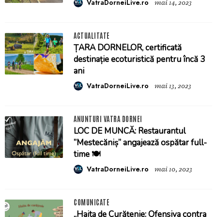
VatraDorneiLive.ro
mai 14, 2023
ACTUALITATE
ȚARA DORNELOR, certificată
destinație ecoturistică pentru încă 3
ani
VatraDorneiLive.ro
mai 13, 2023
ANUNTURI VATRA DORNEI
LOC DE MUNCĂ: Restaurantul
”Mestecăniș” angajează ospătar full-
time 🍽️
VatraDorneiLive.ro
mai 10, 2023
COMUNICATE
„Haita de Curățenie: Ofensiva contra