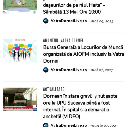
deșeurilor de pe râul Haita” -
Sâmbătă 13 Mai, Ora 10:00
VatraDorneiLive.ro
mai 09, 2023
ANUNTURI VATRA DORNEI
Bursa Generală a Locurilor de Muncă
organizată de AJOFM inclusiv la Vatra
Dornei
VatraDorneiLive.ro
mai 07, 2023
ACTUALITATE
Dornean în stare gravă, ținut șapte
ore la UPU Suceava până a fost
internat. În spital s-a demarat o
anchetă! (VIDEO)
VatraDorneiLive.ro
martie 07, 2023