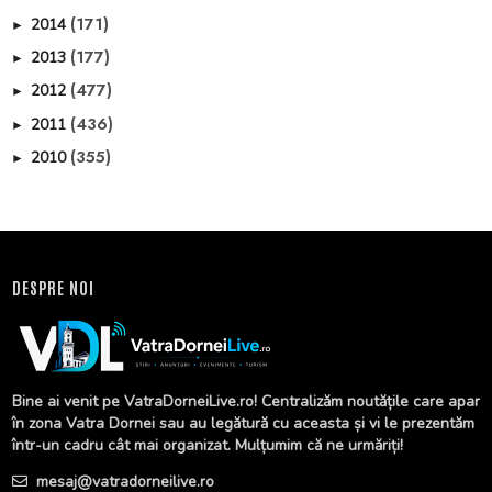
(171)
2014
►
(177)
2013
►
(477)
2012
►
(436)
2011
►
(355)
2010
►
DESPRE NOI
Bine ai venit pe VatraDorneiLive.ro! Centralizăm noutățile care apar
în zona Vatra Dornei sau au legătură cu aceasta și vi le prezentăm
într-un cadru cât mai organizat. Mulțumim că ne urmăriți!
mesaj@vatradorneilive.ro