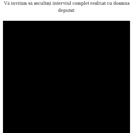
Vă invităm să ascultați interviul complet realizat cu doamna
deputat: