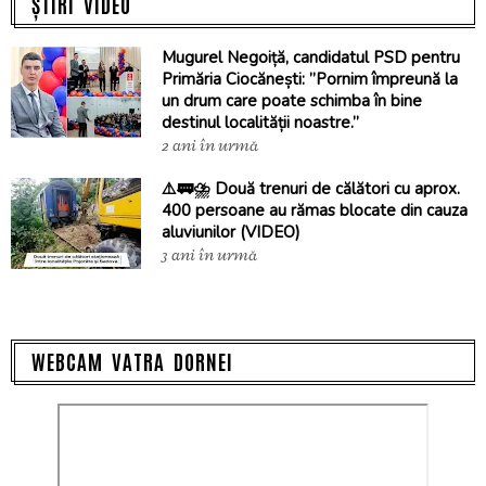
ȘTIRI VIDEO
Mugurel Negoiță, candidatul PSD pentru
Primăria Ciocănești: ”Pornim împreună la
un drum care poate schimba în bine
destinul localității noastre.”
2 ani în urmă
⚠️🚃⛈️ Două trenuri de călători cu aprox.
400 persoane au rămas blocate din cauza
aluviunilor (VIDEO)
3 ani în urmă
WEBCAM VATRA DORNEI