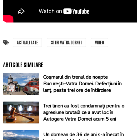
ACTUALITATE
STIRI VATRA DORNEI
VIDEO
Coșmarul din trenul de noapte
București–Vatra Dornei. Defecțiuni în
lanț, peste trei ore de întârziere
Trei tineri au fost condamnați pentru o
agresiune brutală ce a avut loc în
Autogara Vatra Dornei acum 5 ani
Un dornean de 36 de ani s-a înecat în