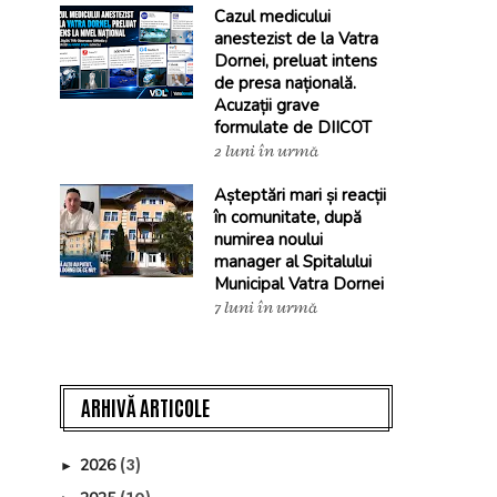
Cazul medicului
anestezist de la Vatra
Dornei, preluat intens
de presa națională.
Acuzații grave
formulate de DIICOT
2 luni în urmă
Așteptări mari și reacții
în comunitate, după
numirea noului
manager al Spitalului
Municipal Vatra Dornei
7 luni în urmă
ARHIVĂ ARTICOLE
(3)
2026
►