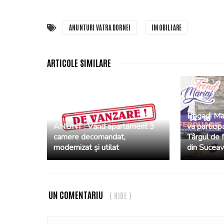
ANUNTURI VATRA DORNEI
IMOBILIARE
Bogadi Ma
ANUNT : Vând apartament 3
va particip
camere decomandat,
Târgul de 
modernizat și utilat
din Sucea
UN COMENTARIU
( HIDE )