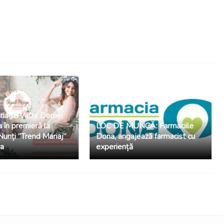
riage Vatra Dornei
a în premieră la
LOC DE MUNCĂ: Farmaciile
Nunți ”Trend Mariaj”
Dona, angajează farmacist cu
va
experiență