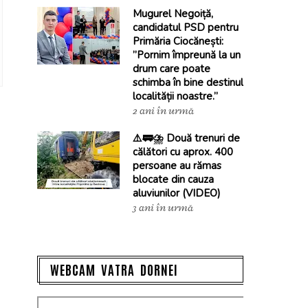
Mugurel Negoiță,
candidatul PSD pentru
Primăria Ciocănești:
”Pornim împreună la un
drum care poate
schimba în bine destinul
localității noastre.”
2 ani în urmă
⚠️🚃⛈️ Două trenuri de
călători cu aprox. 400
persoane au rămas
blocate din cauza
aluviunilor (VIDEO)
3 ani în urmă
WEBCAM VATRA DORNEI