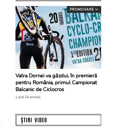
PROMOVARE
Vatra Dornei va găzdui, în premieră
pentru România, primul Campionat
Balcanic de Ciclocros
3 ani în urmă
ȘTIRI VIDEO