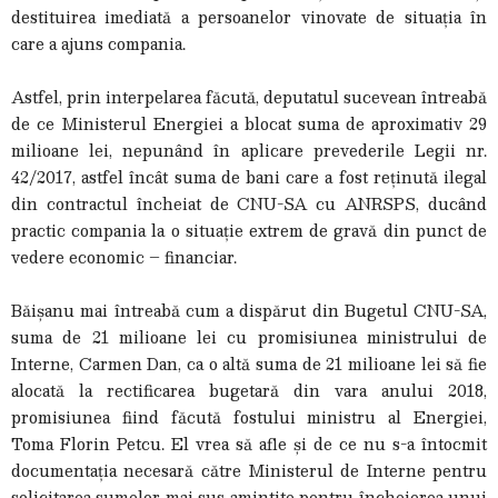
destituirea imediată a persoanelor vinovate de situația în
care a ajuns compania.
Astfel, prin interpelarea făcută, deputatul sucevean întreabă
de ce Ministerul Energiei a blocat suma de aproximativ 29
milioane lei, nepunând în aplicare prevederile Legii nr.
42/2017, astfel încât suma de bani care a fost reținută ilegal
din contractul încheiat de CNU-SA cu ANRSPS, ducând
practic compania la o situație extrem de gravă din punct de
vedere economic – financiar.
Băișanu mai întreabă cum a dispărut din Bugetul CNU-SA,
suma de 21 milioane lei cu promisiunea ministrului de
Interne, Carmen Dan, ca o altă suma de 21 milioane lei să fie
alocată la rectificarea bugetară din vara anului 2018,
promisiunea fiind făcută fostului ministru al Energiei,
Toma Florin Petcu. El vrea să afle și de ce nu s-a întocmit
documentația necesară către Ministerul de Interne pentru
solicitarea sumelor mai sus amintite pentru încheierea unui