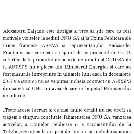
Alexandru Băișanu este intrigat și vrea să știe care au fost
motivele vizitelor la sediul CNU-SA și la Uzina Feldioara ale
firmei franceze AREVA și reprezentanților Ambasadei
Franței și mai cere să i se spună de ce proiectul de O.U.G.
referitor la împrumutul de octoxid de uraniu al CNU-SA de
la ANRSPS nu a plecat din Ministerul Energiei și care au
fost măsurile întreprinse în ultimele luni dacă în decembrie
2017 s-a știut că nu se va putea încheia contract cu ANRSPS
din cauză că CNU nu avea alocare în bugetul Ministerului
de Interne.
„Toate aceste lucruri și cu mai multe detalii nu fac decât să
tragem o singură concluzie: falimentarea CNU-SA, vânzarea
activelor, a Uzinelor Feldioara și a zăcământului de la
Tulgheș-Grințieș la un preț de “nimic” și închiderea minei