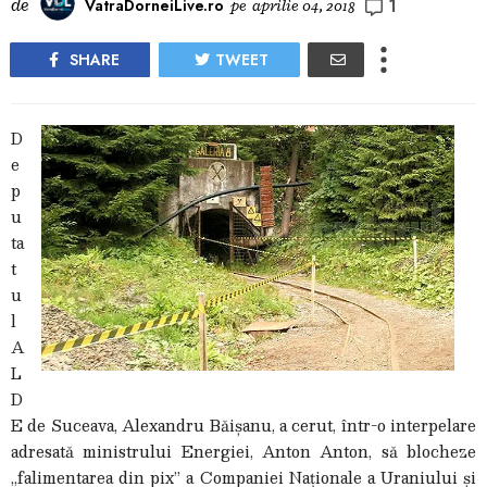
1
de
VatraDorneiLive.ro
pe
aprilie 04, 2018
SHARE
TWEET
D
e
p
u
ta
t
u
l
A
L
D
E de Suceava, Alexandru Băișanu, a cerut, într-o interpelare
adresată ministrului Energiei, Anton Anton, să blocheze
„falimentarea din pix” a Companiei Naționale a Uraniului și