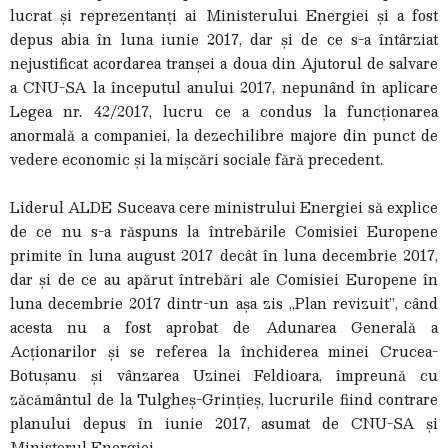
lucrat și reprezentanți ai Ministerului Energiei și a fost
depus abia în luna iunie 2017, dar și de ce s-a întârziat
nejustificat acordarea tranșei a doua din Ajutorul de salvare
a CNU-SA la începutul anului 2017, nepunând în aplicare
Legea nr. 42/2017, lucru ce a condus la funcționarea
anormală a companiei, la dezechilibre majore din punct de
vedere economic și la mișcări sociale fără precedent.
Liderul ALDE Suceava cere ministrului Energiei să explice
de ce nu s-a răspuns la întrebările Comisiei Europene
primite în luna august 2017 decât în luna decembrie 2017,
dar și de ce au apărut întrebări ale Comisiei Europene în
luna decembrie 2017 dintr-un așa zis „Plan revizuit”, când
acesta nu a fost aprobat de Adunarea Generală a
Acționarilor și se referea la închiderea minei Crucea-
Botușanu și vânzarea Uzinei Feldioara, împreună cu
zăcământul de la Tulgheș-Grințieș, lucrurile fiind contrare
planului depus în iunie 2017, asumat de CNU-SA și
Ministerul Energiei.