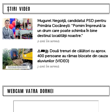
ȘTIRI VIDEO
Mugurel Negoiță, candidatul PSD pentru
Primăria Ciocănești: ”Pornim împreună la
un drum care poate schimba în bine
destinul localității noastre.”
2 ani în urmă
⚠️🚃⛈️ Două trenuri de călători cu aprox.
400 persoane au rămas blocate din cauza
aluviunilor (VIDEO)
3 ani în urmă
WEBCAM VATRA DORNEI