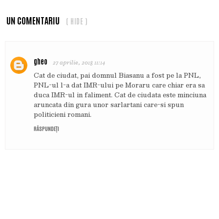
UN COMENTARIU
( HIDE )
gheo
27 aprilie, 2018 11:14
Cat de ciudat, pai domnul Biasanu a fost pe la PNL,
PNL-ul l-a dat IMR-ului pe Moraru care chiar era sa
duca IMR-ul in faliment. Cat de ciudata este minciuna
aruncata din gura unor sarlartani care-si spun
politicieni romani.
RĂSPUNDEȚI