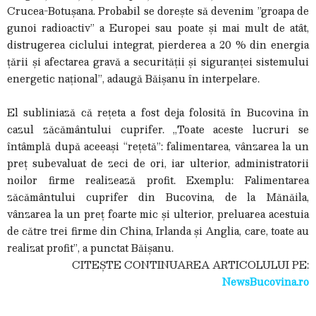
Crucea-Botușana. Probabil se dorește să devenim ”groapa de
gunoi radioactiv” a Europei sau poate și mai mult de atât,
distrugerea ciclului integrat, pierderea a 20 % din energia
țării și afectarea gravă a securității și siguranței sistemului
energetic național”, adaugă Băișanu în interpelare.
El subliniază că rețeta a fost deja folosită în Bucovina în
cazul zăcământului cuprifer. „Toate aceste lucruri se
întâmplă după aceeași “rețetă”: falimentarea, vânzarea la un
preț subevaluat de zeci de ori, iar ulterior, administratorii
noilor firme realizează profit. Exemplu: Falimentarea
zăcământului cuprifer din Bucovina, de la Mănăila,
vânzarea la un preț foarte mic și ulterior, preluarea acestuia
de către trei firme din China, Irlanda și Anglia, care, toate au
realizat profit”, a punctat Băișanu.
CITEȘTE CONTINUAREA ARTICOLULUI PE:
NewsBucovina.ro