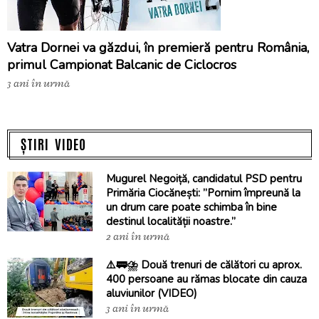
Vatra Dornei va găzdui, în premieră pentru România,
primul Campionat Balcanic de Ciclocros
3 ani în urmă
ȘTIRI VIDEO
Mugurel Negoiță, candidatul PSD pentru
Primăria Ciocănești: ”Pornim împreună la
un drum care poate schimba în bine
destinul localității noastre.”
2 ani în urmă
⚠️🚃⛈️ Două trenuri de călători cu aprox.
400 persoane au rămas blocate din cauza
aluviunilor (VIDEO)
3 ani în urmă