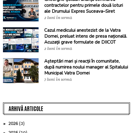
contractelor pentru primele două loturi
ale Drumului Expres Suceava–Siret
2 luni în urmă
Cazul medicului anestezist de la Vatra
Dornei, preluat intens de presa națională.
Acuzații grave formulate de DIICOT
2 luni în urmă
Așteptări mari și reacții în comunitate,
după numirea noului manager al Spitalului
Municipal Vatra Dornei
7 luni în urmă
ARHIVĂ ARTICOLE
(3)
2026
►
(10)
2025
►