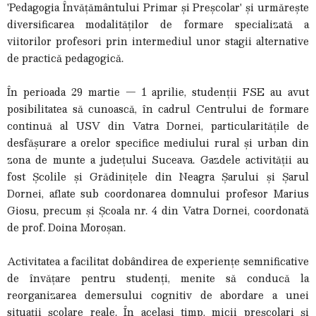
'Pedagogia Învățământului Primar și Preșcolar' și urmărește
diversificarea modalităților de formare specializată a
viitorilor profesori prin intermediul unor stagii alternative
de practică pedagogică.
În perioada 29 martie — 1 aprilie, studenții FSE au avut
posibilitatea să cunoască, în cadrul Centrului de formare
continuă al USV din Vatra Dornei, particularitățile de
desfășurare a orelor specifice mediului rural și urban din
zona de munte a județului Suceava. Gazdele activității au
fost Școlile și Grădinițele din Neagra Șarului și Șarul
Dornei, aflate sub coordonarea domnului profesor Marius
Giosu, precum și Școala nr. 4 din Vatra Dornei, coordonată
de prof. Doina Moroșan.
Activitatea a facilitat dobândirea de experiențe semnificative
de învățare pentru studenți, menite să conducă la
reorganizarea demersului cognitiv de abordare a unei
situații școlare reale. În același timp, micii preșcolari și