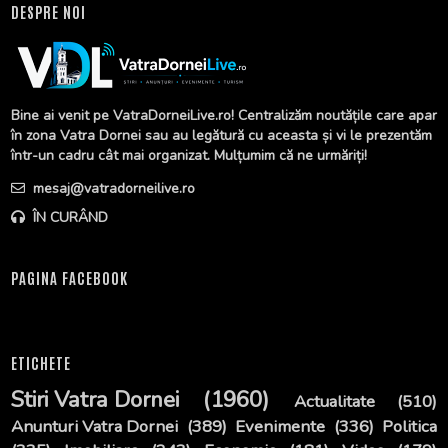
DESPRE NOI
Bine ai venit pe VatraDorneiLive.ro! Centralizăm noutățile care apar
în zona Vatra Dornei sau au legătură cu aceasta și vi le prezentăm
într-un cadru cât mai organizat. Mulțumim că ne urmăriți!
mesaj@vatradorneilive.ro
ÎN CURÂND
PAGINA FACEBOOK
ETICHETE
Stiri Vatra Dornei
(1960)
Actualitate
(510)
Anunturi Vatra Dornei
(389)
Evenimente
(336)
Politica