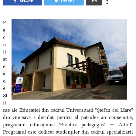
SHARE
TWEET
F
a
c
u
lt
at
e
a
d
e
Șt
ii
nțe ale Educației din cadrul Universității ”Ștefan cel Mare”
din Suceava a derulat, pentru al patrulea an consecutiv,
programul educațional 'Practica pedagogică — Altfel'.
Programul este dedicat studenților din cadrul specializării