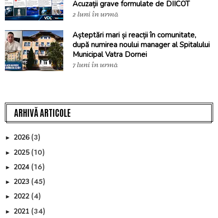
Acuzații grave formulate de DIICOT
2 luni în urmă
Așteptări mari și reacții în comunitate,
după numirea noului manager al Spitalului
Municipal Vatra Dornei
7 luni în urmă
ARHIVĂ ARTICOLE
(3)
2026
►
(10)
2025
►
(16)
2024
►
(45)
2023
►
(4)
2022
►
(34)
2021
►