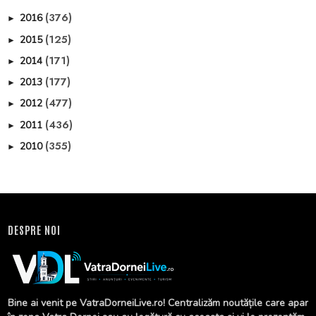
(376)
2016
►
(125)
2015
►
(171)
2014
►
(177)
2013
►
(477)
2012
►
(436)
2011
►
(355)
2010
►
DESPRE NOI
Bine ai venit pe VatraDorneiLive.ro! Centralizăm noutățile care apar