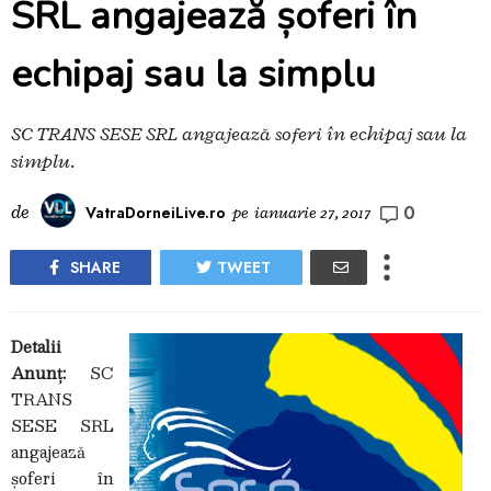
SRL angajează șoferi în
echipaj sau la simplu
SC TRANS SESE SRL angajează șoferi în echipaj sau la
simplu.
0
de
VatraDorneiLive.ro
pe
ianuarie 27, 2017
SHARE
TWEET
Detalii
Anunț:
SC
TRANS
SESE SRL
angajează
șoferi în