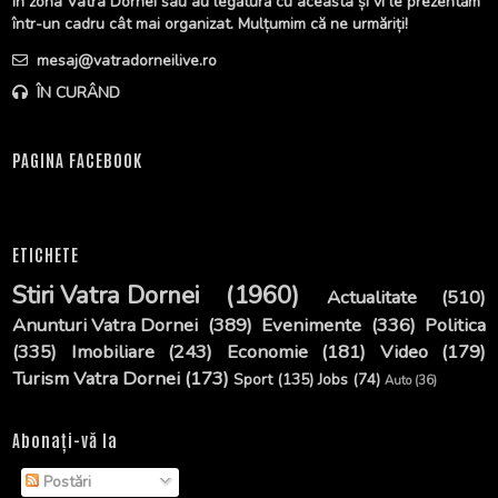
în zona Vatra Dornei sau au legătură cu aceasta și vi le prezentăm
într-un cadru cât mai organizat. Mulțumim că ne urmăriți!
mesaj@vatradorneilive.ro
ÎN CURÂND
PAGINA FACEBOOK
ETICHETE
Stiri Vatra Dornei
(1960)
Actualitate
(510)
Anunturi Vatra Dornei
(389)
Evenimente
(336)
Politica
(335)
Imobiliare
(243)
Economie
(181)
Video
(179)
Turism Vatra Dornei
(173)
Sport
(135)
Jobs
(74)
Auto
(36)
Abonați-vă la
Postări