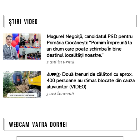
ȘTIRI VIDEO
Mugurel Negoiță, candidatul PSD pentru
Primăria Ciocănești: ”Pornim împreună la
un drum care poate schimba în bine
destinul localității noastre.”
2 ani în urmă
⚠️🚃⛈️ Două trenuri de călători cu aprox.
400 persoane au rămas blocate din cauza
aluviunilor (VIDEO)
3 ani în urmă
WEBCAM VATRA DORNEI