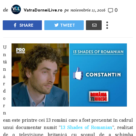
0
de
VatraDorneiLive.ro
pe
noiembrie 15, 2016
SHARE
TWEET
U
n
tâ
n
ă
r
d
o
r
n
ean este printre cei 13 români care a fost prezentat în cadrul
unui documentar numit ”
13 Shades of Romanian
”, realizat
de o televiziune britanică cu scopul de a schimba