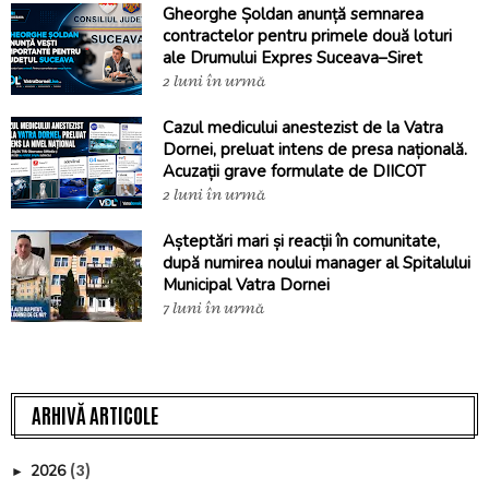
Gheorghe Șoldan anunță semnarea
contractelor pentru primele două loturi
ale Drumului Expres Suceava–Siret
2 luni în urmă
Cazul medicului anestezist de la Vatra
Dornei, preluat intens de presa națională.
Acuzații grave formulate de DIICOT
2 luni în urmă
Așteptări mari și reacții în comunitate,
după numirea noului manager al Spitalului
Municipal Vatra Dornei
7 luni în urmă
ARHIVĂ ARTICOLE
(3)
2026
►