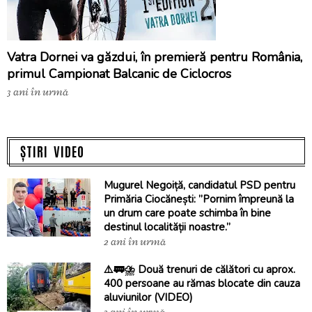
Vatra Dornei va găzdui, în premieră pentru România,
primul Campionat Balcanic de Ciclocros
3 ani în urmă
ȘTIRI VIDEO
Mugurel Negoiță, candidatul PSD pentru
Primăria Ciocănești: ”Pornim împreună la
un drum care poate schimba în bine
destinul localității noastre.”
2 ani în urmă
⚠️🚃⛈️ Două trenuri de călători cu aprox.
400 persoane au rămas blocate din cauza
aluviunilor (VIDEO)