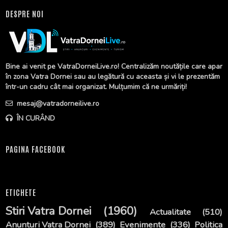
DESPRE NOI
Bine ai venit pe VatraDorneiLive.ro! Centralizăm noutățile care apar
în zona Vatra Dornei sau au legătură cu aceasta și vi le prezentăm
într-un cadru cât mai organizat. Mulțumim că ne urmăriți!
mesaj@vatradorneilive.ro
ÎN CURÂND
PAGINA FACEBOOK
ETICHETE
Stiri Vatra Dornei
(1960)
Actualitate
(510)
Anunturi Vatra Dornei
(389)
Evenimente
(336)
Politica