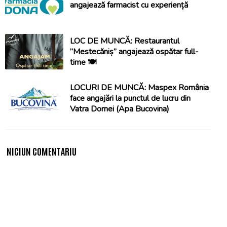
angajează farmacist cu experiență
LOC DE MUNCĂ: Restaurantul
”Mestecăniș” angajează ospătar full-
time 🍽️
LOCURI DE MUNCĂ: Maspex România
face angajări la punctul de lucru din
Vatra Dornei (Apa Bucovina)
NICIUN COMENTARIU