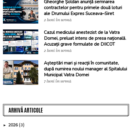
Gheorghe Șoldan anunță semnarea
contractelor pentru primele două loturi
ale Drumului Expres Suceava–Siret
2 luni în urmă
Cazul medicului anestezist de la Vatra
Dornei, preluat intens de presa națională.
Acuzații grave formulate de DIICOT
2 luni în urmă
Așteptări mari și reacții în comunitate,
după numirea noului manager al Spitalului
Municipal Vatra Dornei
7 luni în urmă
ARHIVĂ ARTICOLE
(3)
2026
►