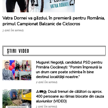
Vatra Dornei va găzdui, în premieră pentru România,
primul Campionat Balcanic de Ciclocros
3 ani în urmă
ȘTIRI VIDEO
Mugurel Negoiță, candidatul PSD pentru
Primăria Ciocănești: ”Pornim împreună la
un drum care poate schimba în bine
destinul localității noastre.”
2 ani în urmă
⚠️🚃⛈️ Două trenuri de călători cu aprox.
400 persoane au rămas blocate din cauza
aluviunilor (VIDEO)
3 ani în urmă