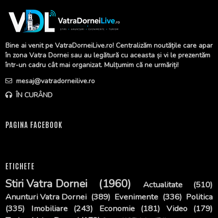
Bine ai venit pe VatraDorneiLive.ro! Centralizăm noutățile care apar
în zona Vatra Dornei sau au legătură cu aceasta și vi le prezentăm
într-un cadru cât mai organizat. Mulțumim că ne urmăriți!
mesaj@vatradorneilive.ro
ÎN CURÂND
PAGINA FACEBOOK
ETICHETE
Stiri Vatra Dornei
(1960)
Actualitate
(510)
Anunturi Vatra Dornei
(389)
Evenimente
(336)
Politica
(335)
Imobiliare
(243)
Economie
(181)
Video
(179)