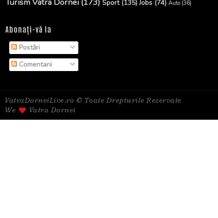
Turism Vatra Dornei
(173)
Sport
(135)
Jobs
(74)
Auto
(36)
Abonați-vă la
Postări
Comentarii
VatraDorneiLive.ro © Toate Drepturile Rezervate
We
Vatra Dornei