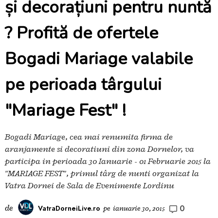
și decorațiuni pentru nuntă
? Profită de ofertele
Bogadi Mariage valabile
pe perioada târgului
"Mariage Fest" !
Bogadi Mariage, cea mai renumita firma de
aranjamente si decoratiuni din zona Dornelor, va
participa in perioada 30 Ianuarie - 01 Februarie 2015 la
"MARIAGE FEST", primul târg de nunți organizat la
Vatra Dornei de Sala de Evenimente Lordinu
0
de
VatraDorneiLive.ro
pe
ianuarie 30, 2015