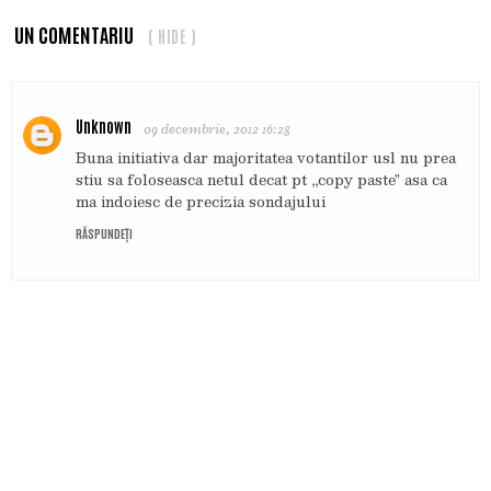
UN COMENTARIU
( HIDE )
Unknown
09 decembrie, 2012 16:28
Buna initiativa dar majoritatea votantilor usl nu prea
stiu sa foloseasca netul decat pt ,,copy paste" asa ca
ma indoiesc de precizia sondajului
RĂSPUNDEȚI