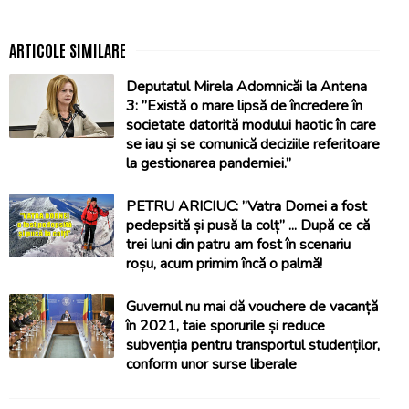
Deputatul Mirela Adomnicăi la Antena
3: ”Există o mare lipsă de încredere în
societate datorită modului haotic în care
se iau și se comunică deciziile referitoare
la gestionarea pandemiei.”
PETRU ARICIUC: ”Vatra Dornei a fost
pedepsită și pusă la colț” ... După ce că
trei luni din patru am fost în scenariu
roșu, acum primim încă o palmă!
Guvernul nu mai dă vouchere de vacanță
în 2021, taie sporurile și reduce
subvenția pentru transportul studenților,
conform unor surse liberale