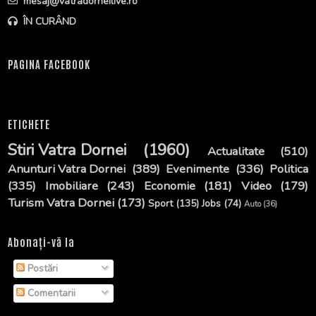
mesaj@vatradorneilive.ro
ÎN CURÂND
PAGINA FACEBOOK
ETICHETE
Stiri Vatra Dornei
(1960)
Actualitate
(510)
Anunturi Vatra Dornei
(389)
Evenimente
(336)
Politica
(335)
Imobiliare
(243)
Economie
(181)
Video
(179)
Turism Vatra Dornei
(173)
Sport
(135)
Jobs
(74)
Auto
(36)
Abonați-vă la
Postări
Comentarii