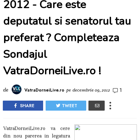
2012 - Care este
deputatul si senatorul tau
preferat ? Completeaza
Sondajul
VatraDorneiLive.ro !
1
de
VatraDorneiLive.ro
pe
decembrie 09, 2012
SHARE
TWEET
VatraDorneiLive.ro va cere
din nou parerea in legatura