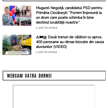
Mugurel Negoiță, candidatul PSD pentru
Primăria Ciocănești: ”Pornim împreună la
un drum care poate schimba în bine
destinul localității noastre.”
2 ani în urmă
⚠️🚃⛈️ Două trenuri de călători cu aprox.
400 persoane au rămas blocate din cauza
aluviunilor (VIDEO)
3 ani în urmă
WEBCAM VATRA DORNEI