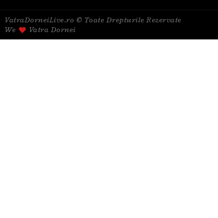
VatraDorneiLive.ro © Toate Drepturile Rezervate
We
Vatra Dornei