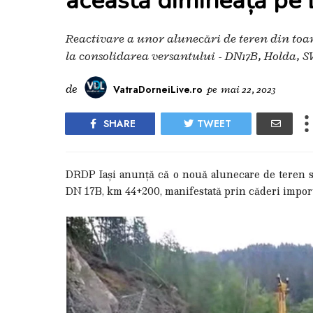
această dimineață pe
Reactivare a unor alunecări de teren din to
la consolidarea versantului - DN17B, Holda, S
de
VatraDorneiLive.ro
pe
mai 22, 2023
SHARE
TWEET
DRDP Iași anunță că o nouă alunecare de teren s-a
DN 17B, km 44+200, manifestată prin căderi importa