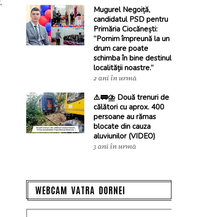
,
Mugurel Negoiță,
candidatul PSD pentru
Primăria Ciocănești:
”Pornim împreună la un
drum care poate
schimba în bine destinul
localității noastre.”
2 ani în urmă
⚠️🚃⛈️ Două trenuri de
călători cu aprox. 400
persoane au rămas
blocate din cauza
aluviunilor (VIDEO)
3 ani în urmă
WEBCAM VATRA DORNEI