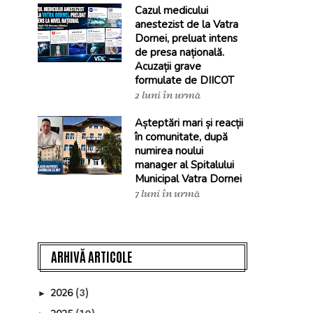
Cazul medicului
anestezist de la Vatra
Dornei, preluat intens
de presa națională.
Acuzații grave
formulate de DIICOT
2 luni în urmă
Așteptări mari și reacții
în comunitate, după
numirea noului
manager al Spitalului
Municipal Vatra Dornei
7 luni în urmă
ARHIVĂ ARTICOLE
(3)
2026
►