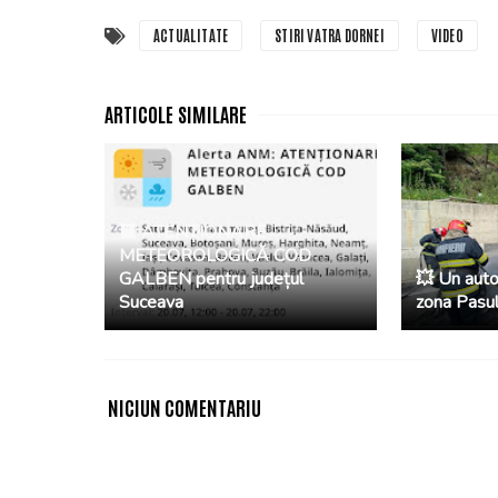
ACTUALITATE
STIRI VATRA DORNEI
VIDEO
🟨 ATENȚIONARE
METEOROLOGICĂ COD
GALBEN pentru județul
💥 Un autot
Suceava
zona Pasul
NICIUN COMENTARIU