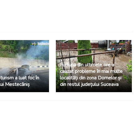
Furtuna din ultimele ore a
cauzat probleme în mai multe
urism a luat foc în
localități din zona Dornelor și
ui Mestecăniș
din restul județului Suceava