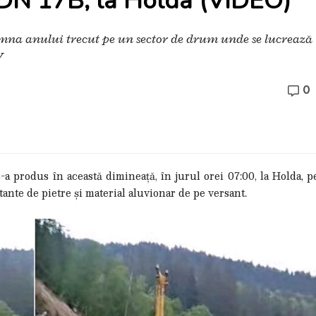
 DN 17B, la Holda (VIDEO)
amna anului trecut pe un sector de drum unde se lucrează
V
0
 produs în această dimineață, în jurul orei 07:00, la Holda, p
nte de pietre și material aluvionar de pe versant.