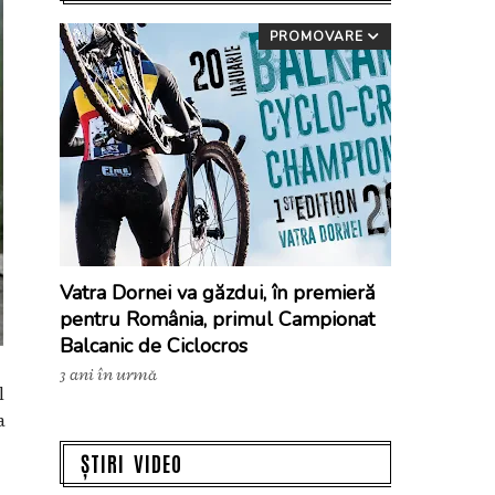
PROMOVARE
Vatra Dornei va găzdui, în premieră
pentru România, primul Campionat
Balcanic de Ciclocros
3 ani în urmă
l
a
ȘTIRI VIDEO