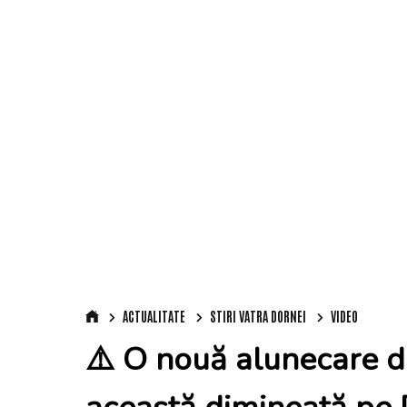
ACTUALITATE
STIRI VATRA DORNEI
VIDEO
⚠️ O nouă alunecare d