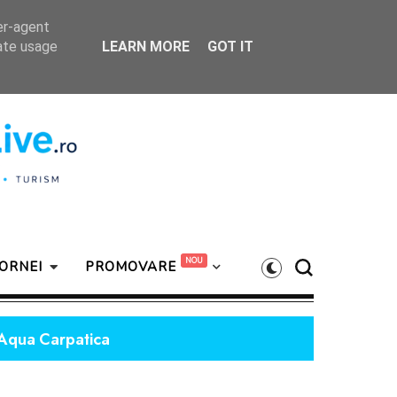
er-agent
rate usage
LEARN MORE
GOT IT
ORNEI
PROMOVARE
că