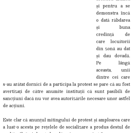
și pentru a se
demonstra încă
o dată răbdarea
și buna
credință de
care locuitorii
din zonă au dat
și dau dovadă.
Pe lângă
aceasta, unii
dintre cei care
s-au arătat dornici de a participa la protest se pare că au fost
avertizați de către anumite instituții că sunt pasibili de
sancțiuni dacă nu vor avea autorizările necesare unor astfel
de acțiuni.
Este clar că anunțul mitingului de protest și amploarea care
a luat-o acesta pe rețelele de socializare a produs destul de