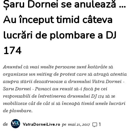
Șaru Dornei se anulează ...
Au început timid câteva
lucrări de plombare a DJ
174
Anunțul că mai multe persoane sunt hotărâte să
organizeze un miting de protest care să atragă atenția
asupra stării dezastruoase a drumului Vatra Dornei -
Șaru Dornei - Panaci au reușit să-i facă pe cei
responsabili de întreținerea drumului DJ 174 să se
mobilizeze cât de cât și să înceapă timid unele lucrări
de plombare.
1
de
VatraDorneiLive.ro
pe
mai 21, 2017