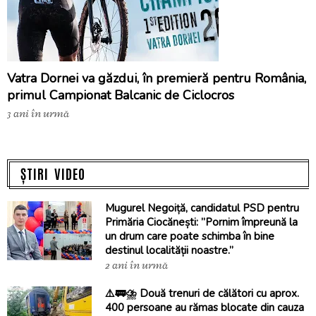
Vatra Dornei va găzdui, în premieră pentru România,
primul Campionat Balcanic de Ciclocros
3 ani în urmă
ȘTIRI VIDEO
Mugurel Negoiță, candidatul PSD pentru
Primăria Ciocănești: ”Pornim împreună la
un drum care poate schimba în bine
destinul localității noastre.”
2 ani în urmă
⚠️🚃⛈️ Două trenuri de călători cu aprox.
400 persoane au rămas blocate din cauza