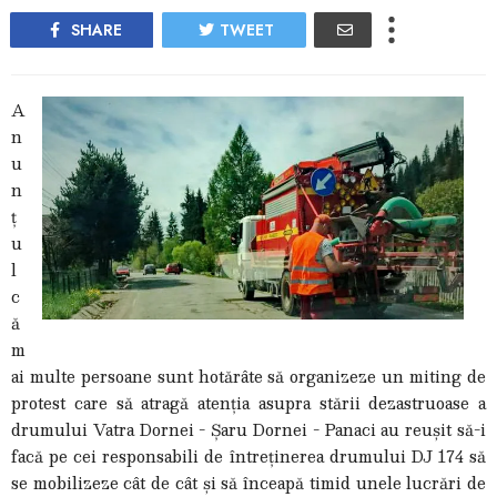
SHARE
TWEET
A
n
u
n
ț
u
l
c
ă
m
ai multe persoane sunt hotărâte să organizeze un miting de
protest care să atragă atenția asupra stării dezastruoase a
drumului Vatra Dornei - Șaru Dornei - Panaci au reușit să-i
facă pe cei responsabili de întreținerea drumului DJ 174 să
se mobilizeze cât de cât și să înceapă timid unele lucrări de