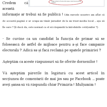
Credem că
această
informație ar trebui să fie publică !
(din sursele noastre am aflat că
de această pagină s-ar ocupa un tânăr jurnalist de la un trust media local ... așa să
fie oare ? Și dacă da, este normal ca el să răspundă la întrebările cetățenilor ?)
- Se cuvine ca un candidat la funcția de primar să se
folosească de astfel de mijloace pentru a-și face campanie
electorală ? Adică sa-și facă reclamă pe spatele primăriei ?
Așteptăm ca aceste răspunsuri să fie oferite dornenilor !
Vă așteptăm părerile în legătură cu acest articol în
secțiunea de comentarii de mai jos sau pe Facebook ... poate
aveți șansa să vă răspundă chiar Primăria ! Mulțumim !