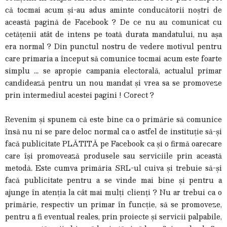
că tocmai acum și-au adus aminte conducătorii noștri de
această pagină de Facebook ? De ce nu au comunicat cu
cetățenii atât de intens pe toată durata mandatului, nu așa
era normal ? Din punctul nostru de vedere motivul pentru
care primaria a început să comunice tocmai acum este foarte
simplu ... se apropie campania electorală, actualul primar
candidează pentru un nou mandat și vrea sa se promoveze
prin intermediul acestei pagini ! Corect ?
Revenim și spunem că este bine ca o primărie să comunice
însă nu ni se pare deloc normal ca o astfel de instituție să-și
facă publicitate PLĂTITĂ pe Facebook ca și o firmă oarecare
care își promovează produsele sau serviciile prin această
metodă. Este cumva primăria SRL-ul cuiva și trebuie să-și
facă publicitate pentru a se vinde mai bine și pentru a
ajunge în atenția la cât mai mulți clienți ? Nu ar trebui ca o
primărie, respectiv un primar în funcție, să se promoveze,
pentru a fi eventual reales, prin proiecte și servicii palpabile,