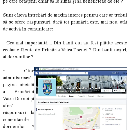
pe care cetățenii chiar să le simtă și să beneficieze de ele ?
Sunt câteva întrebări de maxim interes pentru care ar trebui
să se ofere răspunsuri, dacă tot primăria este, mai nou, atât
de activă în comunicare:
- Cea mai importantă ... Din banii cui au fost plătite aceste
reclame făcute de Primăria Vatra Dornei ? Din banii noștri,
ai dornenilor ?
- Cine
administrează
pagina oficială
a Primăriei
Vatra Dornei și
oferă
răspunsuri la
comentariile
dornenilor ?