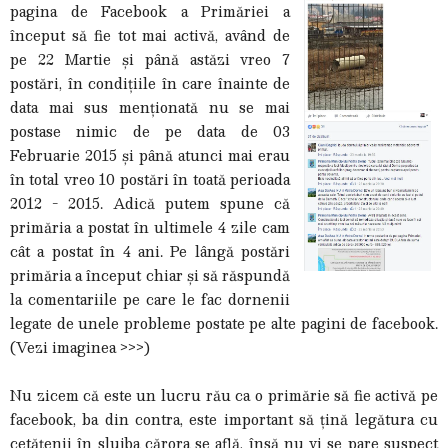
pagina de Facebook a Primăriei a
început să fie tot mai activă, având de
pe 22 Martie și până astăzi vreo 7
postări, în condițiile în care înainte de
data mai sus menționată nu se mai
postase nimic de pe data de 03
Februarie 2015 și până atunci mai erau
în total vreo 10 postări în toată perioada
2012 - 2015. Adică putem spune că
primăria a postat în ultimele 4 zile cam
cât a postat în 4 ani. Pe lângă postări
primăria a început chiar și să răspundă
la comentariile pe care le fac dornenii
legate de unele probleme postate pe alte pagini de facebook.
(Vezi imaginea >>>)
Nu zicem că este un lucru rău ca o primărie să fie activă pe
facebook, ba din contra, este important să țină legătura cu
cetățenii în slujba cărora se află, însă nu vi se pare suspect