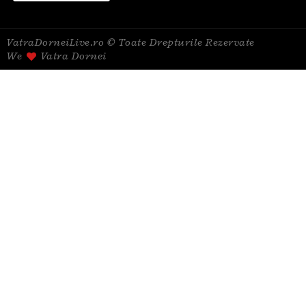
VatraDorneiLive.ro © Toate Drepturile Rezervate
We
Vatra Dornei