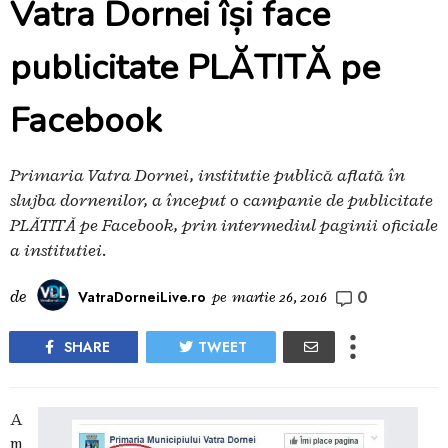
Vatra Dornei își face
publicitate PLĂTITĂ pe
Facebook
Primaria Vatra Dornei, instituție publică aflată în
slujba dornenilor, a început o campanie de publicitate
PLĂTITĂ pe Facebook, prin intermediul paginii oficiale
a instituției.
0
de
VatraDorneiLive.ro
pe
martie 26, 2016
SHARE
TWEET
A
m