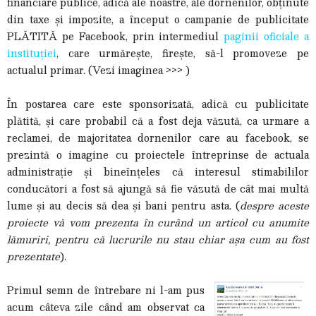
financiare publice, adică ale noastre, ale dornenilor, obținute
din taxe și impozite, a început o campanie de publicitate
PLĂTITĂ pe Facebook, prin intermediul
paginii oficiale a
instituției
, care urmărește, firește, să-l promoveze pe
actualul primar. (Vezi imaginea >>> )
În postarea care este sponsorizată, adică cu publicitate
plătită, și care probabil că a fost deja văzută, ca urmare a
reclamei, de majoritatea dornenilor care au facebook, se
prezintă o imagine cu proiectele întreprinse de actuala
administrație și bineînțeles că interesul stimabililor
conducători a fost să ajungă să fie văzută de cât mai multă
lume și au decis să dea și bani pentru asta. (
despre aceste
proiecte vă vom prezenta în curând un articol cu anumite
lămuriri, pentru că lucrurile nu stau chiar așa cum au fost
prezentate
).
Primul semn de întrebare ni l-am pus
acum câteva zile când am observat ca