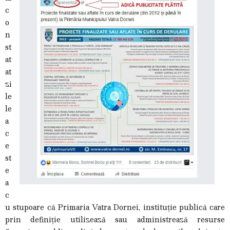
c
o
n
st
at
at
zi
le
le
a
c
e
st
e
a
c
u stupoare că Primaria Vatra Dornei, instituție publică care
prin definiție utilizează sau administrează resurse