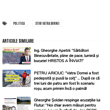
POLITICA
STIRI VATRA DORNEI
Ing. Gheorghe Apetrii: ”Sărbători
Binecuvântate, pline de pace, lumină și
bucurie! HRISTOS A ÎNVIAT!”
PETRU ARICIUC: ”Vatra Dornei a fost
pedepsită și pusă la colț” ... După ce că
trei luni din patru am fost în scenariu
roșu, acum primim încă o palmă!
Gheorghe Șoldan respinge acuzațiile lui
Flutur: ”Noi chiar avem măsuri pentru