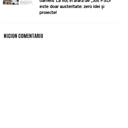
oameni. La voi, în afară de „Jos PSD!”
este doar austeritate: zero idei și
proiecte!
NICIUN COMENTARIU