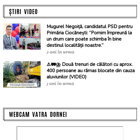
ȘTIRI VIDEO
Mugurel Negoiță, candidatul PSD pentru
Primăria Ciocănești: ”Pornim împreună la
un drum care poate schimba în bine
destinul localității noastre.”
2 ani în urmă
⚠️🚃⛈️ Două trenuri de călători cu aprox.
400 persoane au rămas blocate din cauza
aluviunilor (VIDEO)
3 ani în urmă
WEBCAM VATRA DORNEI