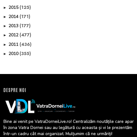
(125)
2015
►
(171)
2014
►
(177)
2013
►
(477)
2012
►
(436)
2011
►
(355)
2010
►
DESPRE NOI
Bine ai venit pe VatraDorneiLive.ro! Centralizăm noutățile care apar
în zona Vatra Dornei sau au legătură cu aceasta și vi le prezentăm
într-un cadru cât mai organizat. Mulțumim că ne urmăriți!